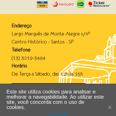
Endereço
Largo Marquês de Monte Alegre s/n°
Centro Histórico - Santos - SP
Telefone
(13) 3219-3494
Horário
De Terça a Sábado, das 12h às 15h
Conheça a Estação do Valongo
Este site utiliza cookies para analisar e
melhorar a navegabilidade. Ao utilizar este
site, você concorda com o uso de
cookies.